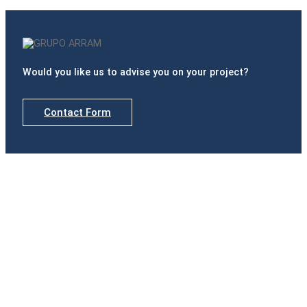
Would you like us to advise you on your project?
Contact Form
Delegations
Madrid
Calle de Padilla, nº 42, Portal izquierdo, 1º B · 28006
Madrid
Tel.(+34) 916 891 937
Badajoz