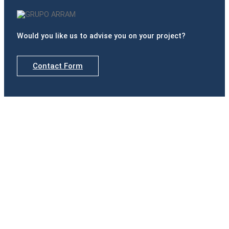
Would you like us to advise you on your project?
Contact Form
Delegations
Madrid
Calle de Padilla, nº 42, Portal izquierdo, 1º B · 28006
Madrid
Tel.(+34) 916 891 937
Badajoz
Paseo Fluvial, 15. Edificio Ibercaja, Planta 12 · 06011