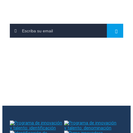
Newsletter
Leave us your email and subscribe to our newsletters
You have subscribed to our newsletter
There was an error when subscribing. Please try again
The entered email already exists in our database
Follow us on RRSS