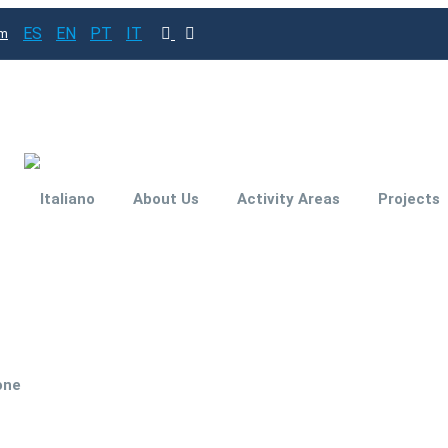
ES
EN
PT
IT
om
About Us
Activity Areas
Projects
Subsidies and
Funding for your
investment project
Engineering for
one
Improved
Productivity