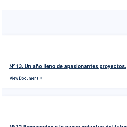
Sustainable
Industries
BIM Environment
Nº13. Un año lleno de apasionantes proyectos.
View Document
Nº12 Bienvenidos a la nueva industria del futu