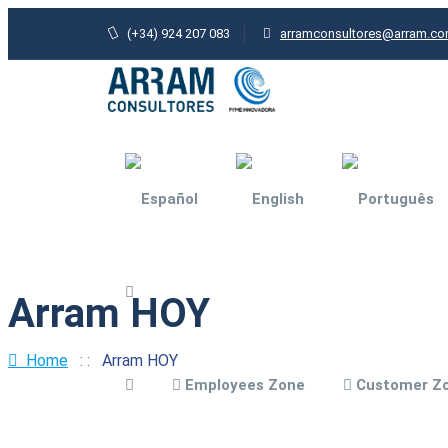
(+34) 924 207 083
arramconsultores@arram.c
Arram HOY
Agri-food industry
General Industry
Home
: :
Arram HOY
Employees Zone
Customer Z
Architecture and
urbanism