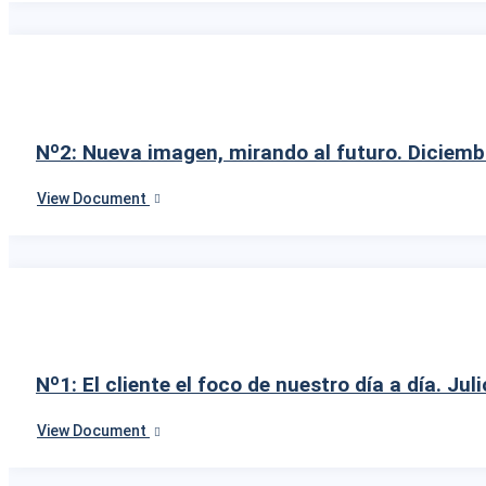
Nº2: Nueva imagen, mirando al futuro. Diciem
View Document
Nº1: El cliente el foco de nuestro día a día. Jul
View Document