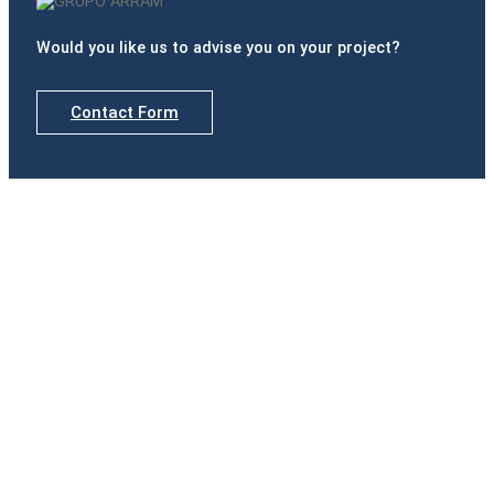
Would you like us to advise you on your project?
Contact Form
Delegations
Madrid
Calle de Padilla, nº 42, Portal izquierdo, 1º B · 28006
Madrid
Tel.(+34) 916 891 937
Badajoz
Paseo Fluvial, 15. Edificio Ibercaja, Planta 12 · 06011
Badajoz