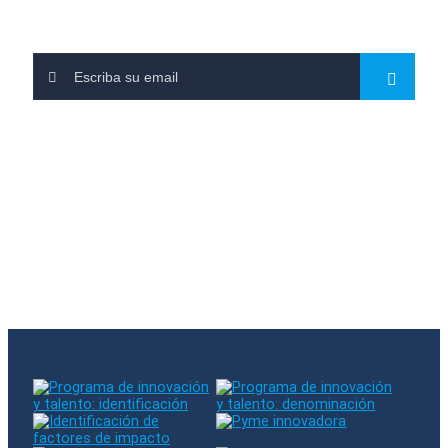
Leave us your email and subscribe to our newsletters
You have subscribed to our newsletter
There was an error when subscribing. Please try again
The entered email already exists in our database
Follow us on RRSS