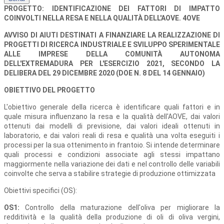
PROGETTO: IDENTIFICAZIONE DEI FATTORI DI IMPATTO
COINVOLTI NELLA RESA E NELLA QUALITÀ DELL'AOVE. 4OVE
AVVISO DI AIUTI DESTINATI A FINANZIARE LA REALIZZAZIONE DI
PROGETTI DI RICERCA INDUSTRIALE E SVILUPPO SPERIMENTALE
ALLE IMPRESE DELLA COMUNITÀ AUTONOMA
DELL'EXTREMADURA PER L'ESERCIZIO 2021, SECONDO LA
DELIBERA DEL 29 DICEMBRE 2020 (DOE N. 8 DEL 14 GENNAIO)
OBIETTIVO DEL PROGETTO
L'obiettivo generale della ricerca è identificare quali fattori e in
quale misura influenzano la resa e la qualità dell'AOVE, dai valori
ottenuti dai modelli di previsione, dai valori ideali ottenuti in
laboratorio, e dai valori reali di resa e qualità una volta eseguiti i
processi per la sua ottenimento in frantoio. Si intende determinare
quali processi e condizioni associate agli stessi impattano
maggiormente nella variazione dei dati e nel controllo delle variabili
coinvolte che serva a stabilire strategie di produzione ottimizzata
Obiettivi specifici (OS):
OS1:
Controllo della maturazione dell'oliva per migliorare la
redditività e la qualità della produzione di oli di oliva vergini,