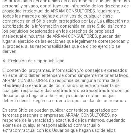
no autorizadas del contenido del Sitio
,
a no ser que sea para uso
personal y privado, constituye una infracción de los derechos de
propiedad intelectual de ARRAM CONSULTORES. Igualmente,
todas las marcas o signos distintivos de cualquier clase
contenidos en el Sitio están protegidos por Ley. La utilización no
autorizada de la información contenida en este Sitio, así como
los perjuicios ocasionados en los derechos de propiedad
intelectual e industrial de ARRAM CONSULTORES, pueden dar
lugar al ejercicio de las acciones que legalmente correspondan y,
si procede, a las responsabilidades que de dicho ejercicio se
deriven.
4.- Exclusión de responsabilidad.
El contenido, programas, información y/o consejos expresados
en este Sitio deben entenderse como simplemente orientativos.
ARRAM CONSULTORES, no responde de ninguna forma de la
efectividad o exactitud de los mismos, quedando exenta de
cualquier responsabilidad contractual o extracontractual con los
Usuarios que haga uso de ellos, ya que son éstas las que
deberán decidir según su criterio la oportunidad de los mismos.
En este Sitio se pueden publicar contenidos aportados por
terceras personas o empresas, ARRAM CONSULTORES, no
responde de la veracidad y exactitud de los mismos, quedando
exenta de cualquier responsabilidad contractual o
extracontractual con los Usuarios que hagan uso de ellos.