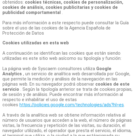
obtenidos:
cookies técnicas, cookies de personalización,
cookies de análisis, cookies publicitarias y cookies de
publicidad comportamental
.
Para más información a este respecto puede consultar la Guía
sobre el uso de las cookies de la Agencia Española de
Protección de Datos
Cookies utilizadas en esta web
A continuación se identifican las cookies que están siendo
utilizadas es este sitio web asícomo su tipología y función:
La página web de Syscaem consultores utiliza
Google
Analytics
, un servicio de analítica web desarrollada por Google,
que permite la medición y análisis de la navegación en las
páginas web. En su navegador podrá observar
cookies de este
servicio
. Según la tipología anterior se trata de cookies propias,
de sesión y de análisis. Puede encontrar más información al
respecto e inhabilitar el uso de estas
cookies
https://policies.google.com/technologies/ads?hl=es
.
A través de la analítica web se obtiene información relativa al
número de usuarios que acceden a la web, el número de páginas
vistas, la frecuencia y repetición de las visitas, su duración, el
navegador utilizado, el operador que presta el servicio, el idioma,
el terminal que utiliza, o la ciudad a la que estáasignada su