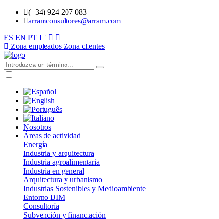
(+34) 924 207 083
arramconsultores@arram.com
ES
EN
PT
IT
Zona empleados
Zona clientes
Nosotros
Áreas de actividad
Energía
Industria y arquitectura
Industria agroalimentaria
Industria en general
Arquitectura y urbanismo
Industrias Sostenibles y Medioambiente
Entorno BIM
Consultoría
Subvención y financiación