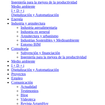
Ingeniería para la mejora de la productividad
Medio ambiente
I + D + i
Digitalización y Automatización
Energía
Industria y arquitectura
Industria agroalimentaria
Industria en general
Arquitectura y urbanismo
Industrias Sostenibles y Medioambiente
Entorno BIM
Consultoría
Subvención y financiación
Ingeniería para la mejora de la productividad
Medio ambiente
I + D + i
Digitalización y Automatización
Proyectos
Empleo
Comunicación
Actualidad
Testimonios
Blog
Videoteca
Revista ArramHoy