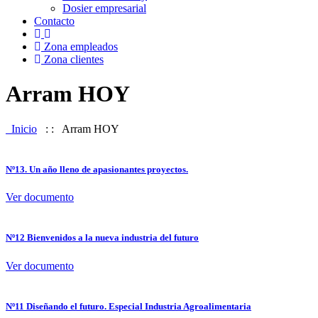
Dosier empresarial
Contacto
Zona empleados
Zona clientes
Arram HOY
Inicio
: :
Arram HOY
Nº13. Un año lleno de apasionantes proyectos.
Ver documento
Nº12 Bienvenidos a la nueva industria del futuro
Ver documento
Nº11 Diseñando el futuro. Especial Industria Agroalimentaria