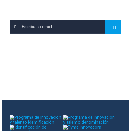
Déjenos su email y suscríbase a nuestros boletines
Se ha suscrito a nuestra newsletter
Hubo un error al suscribirse. Por favor, inténtelo de nuevo
El email introducido ya existe en nuestra base de datos
Síganos en RRSS