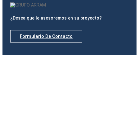
¿Desea que le asesoremos en su proyecto?
Formulario De Contacto
Delegaciones
Madrid
Calle de Padilla, nº 42, Portal izquierdo, 1º B · 28006
Madrid
Tel.(+34) 916 891 937
Badajoz
Paseo Fluvial, 15. Edificio Ibercaja, Planta 12 · 06011
Badajoz