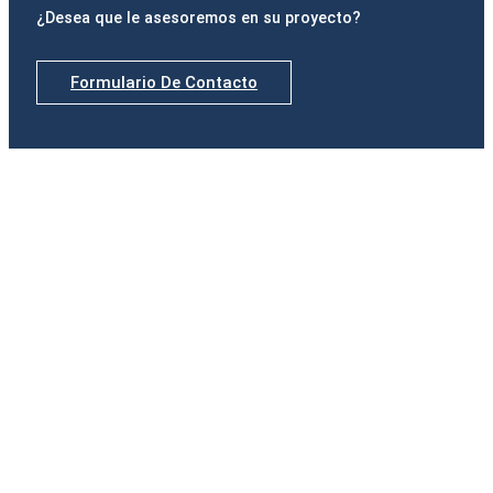
¿Desea que le asesoremos en su proyecto?
Formulario De Contacto
Delegaciones
Madrid
Calle de Padilla, nº 42, Portal izquierdo, 1º B · 28006
Madrid
Tel.(+34) 916 891 937
Badajoz
Paseo Fluvial, 15. Edificio Ibercaja, Planta 12 · 06011
Badajoz
Tel.(+34) 924 207 083