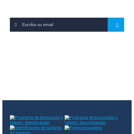
Leave us your email and subscribe to our newsletters
You have subscribed to our newsletter
There was an error when subscribing. Please try again
The entered email already exists in our database
Follow us on RRSS