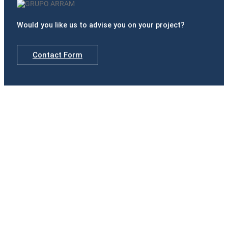
Would you like us to advise you on your project?
Contact Form
Delegations
Madrid
Calle de Padilla, nº 42, Portal izquierdo, 1º B · 28006
Madrid
Tel.(+34) 916 891 937
Badajoz
Paseo Fluvial, 15. Edificio Ibercaja, Planta 12 · 06011
Badajoz