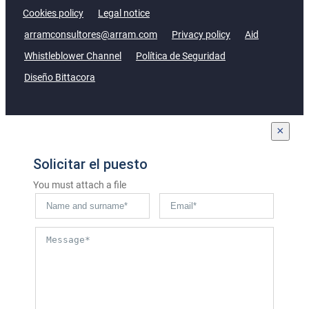
Cookies policy
Legal notice
arramconsultores@arram.com
Privacy policy
Aid
Whistleblower Channel
Política de Seguridad
Diseño Bittacora
×
Solicitar el puesto
You must attach a file