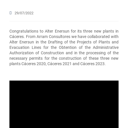
29/07/2022
Congratulations to Alter Enersun for its three new plants in
Cáceres. From Arram Consultores we have collaborated with
Alter Enersun in the Drafting of the Projects of Plants and
Evacuation Lines for the Obtention of the Administrative
Authorization of Construction and in the processing of the
necessary permits for the construction of these three new
plants Cáceres 2020, Cáceres 2021 and Cáceres 2023.