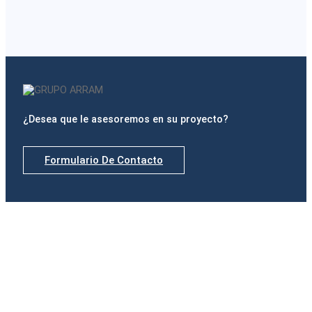
¿Desea que le asesoremos en su proyecto?
Formulario De Contacto
Delegaciones
Madrid
Calle de Padilla, nº 42, Portal izquierdo, 1º B · 28006