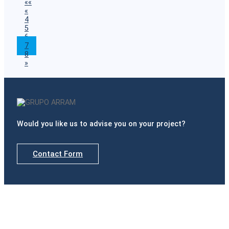
««
«
4
5
6
7
8
»
Would you like us to advise you on your project?
Contact Form
Delegations