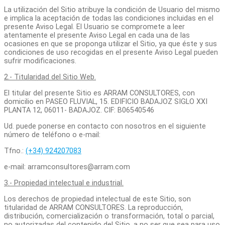
La utilización del Sitio atribuye la condición de Usuario del mismo
e implica la aceptación de todas las condiciones incluidas en el
presente Aviso Legal. El Usuario se compromete a leer
atentamente el presente Aviso Legal en cada una de las
ocasiones en que se proponga utilizar el Sitio, ya que éste y sus
condiciones de uso recogidas en el presente Aviso Legal pueden
sufrir modificaciones.
2.- Titularidad del Sitio Web.
El titular del presente Sitio es ARRAM CONSULTORES, con
domicilio en PASEO FLUVIAL, 15. EDIFICIO BADAJOZ SIGLO XXI
PLANTA 12, 06011- BADAJOZ. CIF: B06540546
Ud. puede ponerse en contacto con nosotros en el siguiente
número de teléfono o e-mail:
Tfno.:
(+34) 924207083
e-mail: arramconsultores@arram.com
3.- Propiedad intelectual e industrial.
Los derechos de propiedad intelectual de este Sitio, son
titularidad de ARRAM CONSULTORES. La reproducción,
distribución, comercialización o transformación, total o parcial,
no autorizadas del contenido del Sitio
,
a no ser que sea para uso