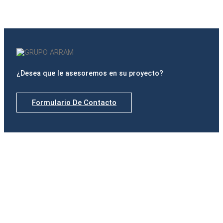
BA GLASS
¿Desea que le asesoremos en su proyecto?
Formulario De Contacto
Delegaciones
Madrid
Calle de Padilla, nº 42, Portal izquierdo, 1º B · 28006
Madrid